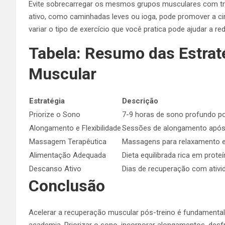
Evite sobrecarregar os mesmos grupos musculares com tre
ativo, como caminhadas leves ou ioga, pode promover a circ
variar o tipo de exercício que você pratica pode ajudar a re
Tabela: Resumo das Estrat
Muscular
Estratégia
Descrição
Priorize o Sono
7-9 horas de sono profundo po
Alongamento e Flexibilidade
Sessões de alongamento após 
Massagem Terapêutica
Massagens para relaxamento e 
Alimentação Adequada
Dieta equilibrada rica em proteí
Descanso Ativo
Dias de recuperação com ativid
Conclusão
Acelerar a recuperação muscular pós-treino é fundamenta
academia. Priorizar o sono, incorporar alongamentos, des