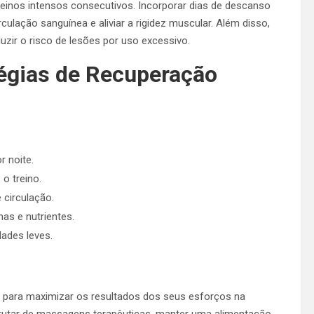
inos intensos consecutivos. Incorporar dias de descanso
ulação sanguínea e aliviar a rigidez muscular. Além disso,
duzir o risco de lesões por uso excessivo.
égias de Recuperação
r noite.
o treino.
circulação.
nas e nutrientes.
ades leves.
l para maximizar os resultados dos seus esforços na
frutar de massagens terapêuticas, manter uma alimentação