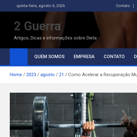
Skip
quinta-feira, agosto 6, 2026
Contato
to
content
2 Guerra
Artigos, Dicas e informações sobre Dieta
QUEM SOMOS
EMPRESA
CONTATO
D
Home
2023
agosto
21
Como Acelerar a Recuperação Musc