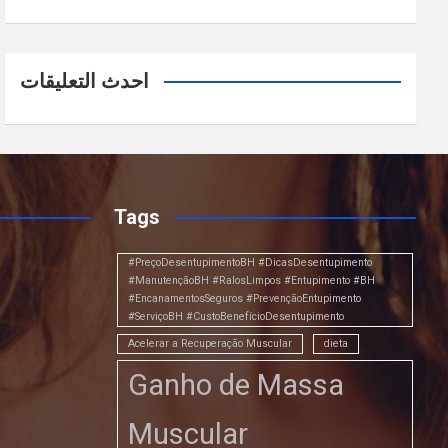
احدث التعليقات
Tags
#PreçoDesentupimentoBH #DicasDesentupimento
#ManutençãoBH #RalosLimpos #Entupimento #BH
#EncanamentosSeguros #PrevençãoEntupimento
#ServiçoBH #CustoBenefícioDesentupimento
Acelerar a Recuperação Muscular
dieta
Ganho de Massa
Muscular