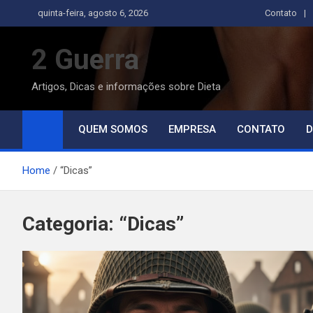
Skip
quinta-feira, agosto 6, 2026
Contato
to
content
2 Guerra
Artigos, Dicas e informações sobre Dieta
QUEM SOMOS
EMPRESA
CONTATO
D
Home
“Dicas”
Categoria:
“Dicas”