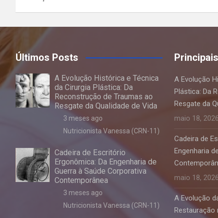
Últimos Posts
Principai
A Evolução Histórica e Técnica
A Evolução Hi
da Cirurgia Plástica: Da
Plástica: Da
Reconstrução de Traumas ao
Resgate da Q
Resgate da Qualidade de Vida
maio 18, 202
3 meses ago
Nutricionista Vanessa (CRN-11)
Cadeira de Es
Engenharia d
Cadeira de Escritório
Ergonômica: Da Engenharia de
Contemporâ
Guerra à Saúde Corporativa
maio 18, 202
Contemporânea
3 meses ago
A Evolução da
Nutricionista Vanessa (CRN-11)
Restauração 