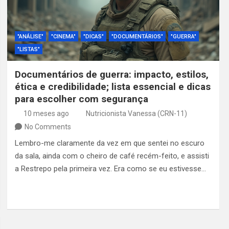
"ANÁLISE"
"CINEMA"
"DICAS"
"DOCUMENTÁRIOS"
"GUERRA"
"LISTAS"
Documentários de guerra: impacto, estilos,
ética e credibilidade; lista essencial e dicas
para escolher com segurança
10 meses ago
Nutricionista Vanessa (CRN-11)
No Comments
Lembro-me claramente da vez em que sentei no escuro
da sala, ainda com o cheiro de café recém-feito, e assisti
a Restrepo pela primeira vez. Era como se eu estivesse…