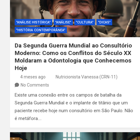
"ANÁLISE HISTÓRICA"
"ANÁLISE"
"CULTURA"
"DICAS"
"HISTÓRIA CONTEMPORÂNEA"
Da Segunda Guerra Mundial ao Consultório
Moderno: Como os Conflitos do Século XX
Moldaram a Odontologia que Conhecemos
Hoje
4 meses ago
Nutricionista Vanessa (CRN-11)
No Comments
Existe uma conexão entre os campos de batalha da
Segunda Guerra Mundial e o implante de titânio que um
paciente recebe hoje num consultório em São Paulo. Não
é metáfora.…