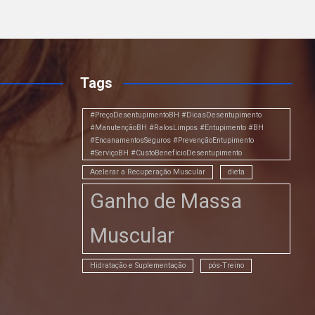
Tags
#PreçoDesentupimentoBH #DicasDesentupimento
#ManutençãoBH #RalosLimpos #Entupimento #BH
#EncanamentosSeguros #PrevençãoEntupimento
#ServiçoBH #CustoBenefícioDesentupimento
Acelerar a Recuperação Muscular
dieta
Ganho de Massa
Muscular
Hidratação e Suplementação
pós-Treino