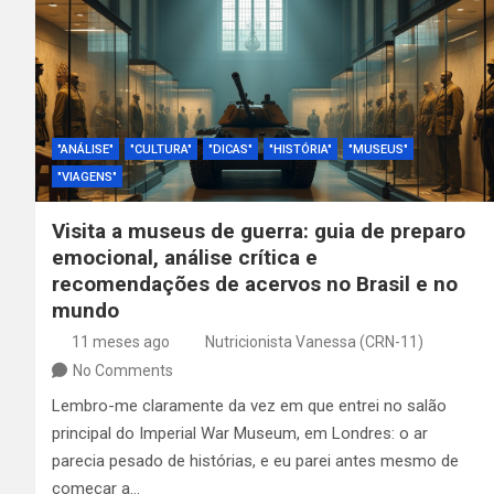
"ANÁLISE"
"CULTURA"
"DICAS"
"HISTÓRIA"
"MUSEUS"
"VIAGENS"
Visita a museus de guerra: guia de preparo
emocional, análise crítica e
recomendações de acervos no Brasil e no
mundo
11 meses ago
Nutricionista Vanessa (CRN-11)
No Comments
Lembro-me claramente da vez em que entrei no salão
principal do Imperial War Museum, em Londres: o ar
parecia pesado de histórias, e eu parei antes mesmo de
começar a…