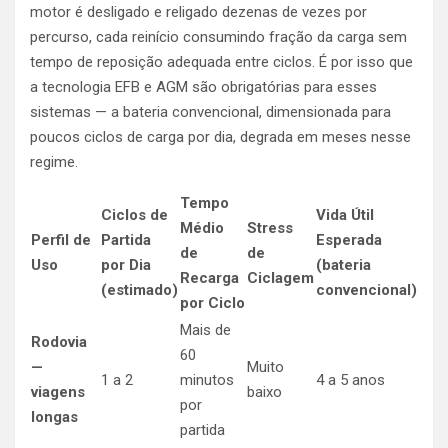
motor é desligado e religado dezenas de vezes por
percurso, cada reinício consumindo fração da carga sem
tempo de reposição adequada entre ciclos. É por isso que
a tecnologia EFB e AGM são obrigatórias para esses
sistemas — a bateria convencional, dimensionada para
poucos ciclos de carga por dia, degrada em meses nesse
regime.
Tempo
Ciclos de
Vida Útil
Médio
Stress
Perfil de
Partida
Esperada
de
de
Uso
por Dia
(bateria
Recarga
Ciclagem
(estimado)
convencional)
por Ciclo
Mais de
Rodovia
60
—
Muito
1 a 2
minutos
4 a 5 anos
viagens
baixo
por
longas
partida