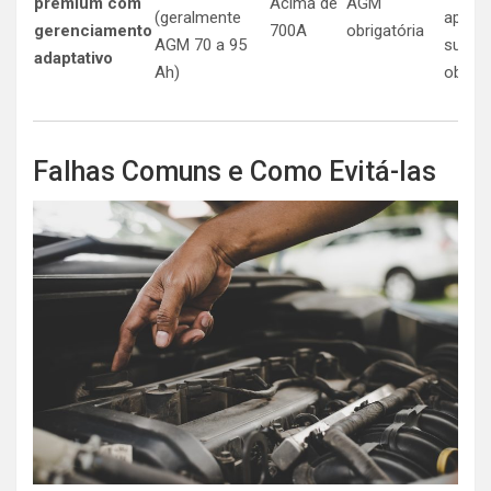
premium com
Acima de
AGM
(geralmente
após
gerenciamento
700A
obrigatória
AGM 70 a 95
substi
adaptativo
Ah)
obriga
Falhas Comuns e Como Evitá-las