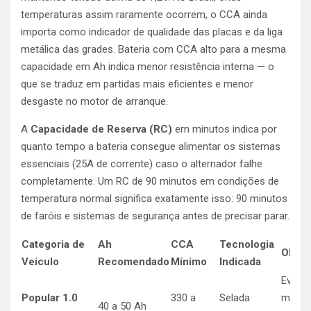
temperaturas assim raramente ocorrem, o CCA ainda
importa como indicador de qualidade das placas e da liga
metálica das grades. Bateria com CCA alto para a mesma
capacidade em Ah indica menor resistência interna — o
que se traduz em partidas mais eficientes e menor
desgaste no motor de arranque.
A
Capacidade de Reserva (RC)
em minutos indica por
quanto tempo a bateria consegue alimentar os sistemas
essenciais (25A de corrente) caso o alternador falhe
completamente. Um RC de 90 minutos em condições de
temperatura normal significa exatamente isso: 90 minutos
de faróis e sistemas de segurança antes de precisar parar.
Categoria de
Ah
CCA
Tecnologia
Obser
Veículo
Recomendado
Mínimo
Indicada
Evitar
Popular 1.0
330 a
Selada
model
40 a 50 Ah