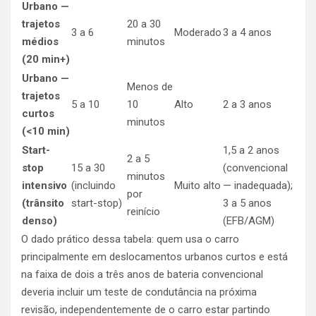
Urbano —
trajetos
20 a 30
3 a 6
Moderado
3 a 4 anos
médios
minutos
(20 min+)
Urbano —
Menos de
trajetos
5 a 10
10
Alto
2 a 3 anos
curtos
minutos
(<10 min)
Start-
1,5 a 2 anos
2 a 5
stop
15 a 30
(convencional
minutos
intensivo
(incluindo
Muito alto
— inadequada);
por
(trânsito
start-stop)
3 a 5 anos
reinício
denso)
(EFB/AGM)
O dado prático dessa tabela: quem usa o carro
principalmente em deslocamentos urbanos curtos e está
na faixa de dois a três anos de bateria convencional
deveria incluir um teste de condutância na próxima
revisão, independentemente de o carro estar partindo