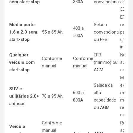
sem start-stop
380A
convencional
abaixo
330A 
EFB
Médio porte
Selada
recom
400 a
1.6 a 2.0 sem
55 a 65 Ah
convencional
para 
500A
start-stop
ou EFB
urban
intens
Qualquer
EFB
Nunca
Conforme
Conforme
veículo com
(mínimo) ou
substi
manual
manual
start-stop
AGM
conve
Motor 
Selada de
exige
SUV e
600 a
alta
mais a
utilitários 2.0+
70 a 95 Ah
800A
capacidade
maior
a diesel
ou AGM
resist
na par
Conforme
Regist
Veículo
manual
softw