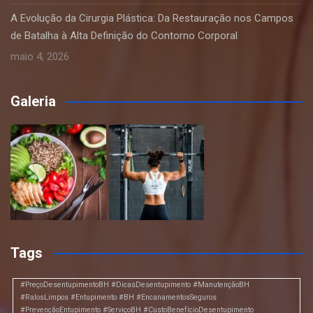
A Evolução da Cirurgia Plástica: Da Restauração nos Campos
de Batalha à Alta Definição do Contorno Corporal
maio 4, 2026
Galeria
Tags
#PreçoDesentupimentoBH #DicasDesentupimento #ManutençãoBH
#RalosLimpos #Entupimento #BH #EncanamentosSeguros
#PrevençãoEntupimento #ServiçoBH #CustoBenefícioDesentupimento