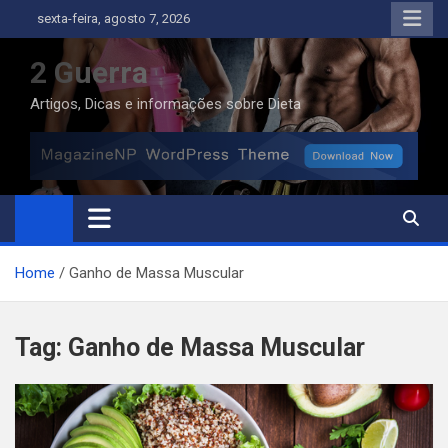
Skip
sexta-feira, agosto 7, 2026
to
content
2 Guerra
Artigos, Dicas e informações sobre Dieta
Home
Ganho de Massa Muscular
Tag:
Ganho de Massa Muscular