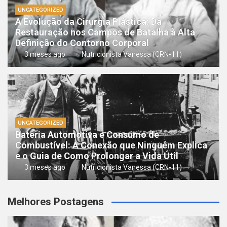
UNCATEGORIZED
A Evolução da Cirurgia Plástica: Da
Restauração nos Campos de Batalha à Alta
Definição do Contorno Corporal
3 meses ago
Nutricionista Vanessa (CRN-11)
UNCATEGORIZED
Bateria Automotiva e Consumo de
Combustível: A Conexão que Ninguém Explica
e o Guia de Como Prolongar a Vida Útil
3 meses ago
Nutricionista Vanessa (CRN-11)
Melhores Postagens