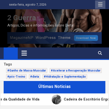
Skip
sexta-feira, agosto 7, 2026
to
content
2 Guerra
Artigos, Dicas e informações sobre Dieta
Tags
#Ganho de Massa Muscular
#Acelerar a Recuperação Muscular
#pós-Treino
#dieta
#Hidratação e Suplementação
Últimas Noticias
Vida
Cadeira de Escritório Ergonômica: Da Engen